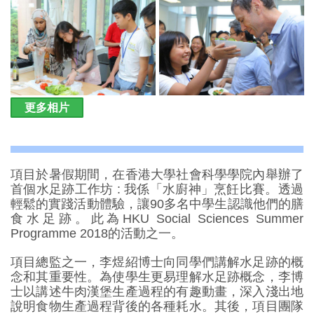
更多相片
項目於暑假期間，在香港大學社會科學學院內舉辦了
首個水足跡工作坊 : 我係「水廚神」烹飪比賽。透過
輕鬆的實踐活動體驗，讓90多名中學生認識他們的膳
食水足跡。此為HKU Social Sciences Summer
Programme 2018的活動之一。
項目總監之一，李煜紹博士向同學們講解水足跡的概
念和其重要性。為使學生更易理解水足跡概念，李博
士以講述牛肉漢堡生產過程的有趣動畫，深入淺出地
說明食物生產過程背後的各種耗水。其後，項目團隊