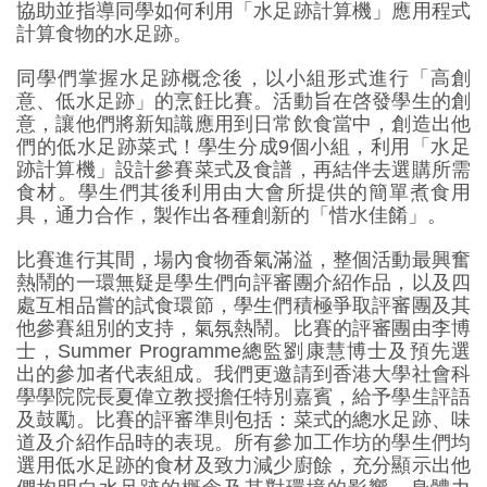
協助並指導同學如何利用「水足跡計算機」應用程式
計算食物的水足跡。
同學們掌握水足跡概念後，以小組形式進行「高創
意、低水足跡」的烹飪比賽。活動旨在啓發學生的創
意，讓他們將新知識應用到日常飲食當中，創造出他
們的低水足跡菜式！學生分成9個小組，利用「水足
跡計算機」設計參賽菜式及食譜，再結伴去選購所需
食材。學生們其後利用由大會所提供的簡單煮食用
具，通力合作，製作出各種創新的「惜水佳餚」。
比賽進行其間，場內食物香氣滿溢，整個活動最興奮
熱鬧的一環無疑是學生們向評審團介紹作品，以及四
處互相品嘗的試食環節，學生們積極爭取評審團及其
他參賽組別的支持，氣氛熱鬧。比賽的評審團由李博
士，Summer Programme總監劉康慧博士及預先選
出的參加者代表組成。我們更邀請到香港大學社會科
學學院院長夏偉立教授擔任特別嘉賓，給予學生評語
及鼓勵。比賽的評審準則包括：菜式的總水足跡、味
道及介紹作品時的表現。所有參加工作坊的學生們均
選用低水足跡的食材及致力減少廚餘，充分顯示出他